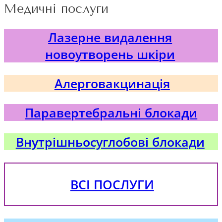
Медичні послуги
Лазерне видалення
новоутворень шкіри
Алерговакцинація
Паравертебральні блокади
Внутрішньосуглобові блокади
ВСІ ПОСЛУГИ