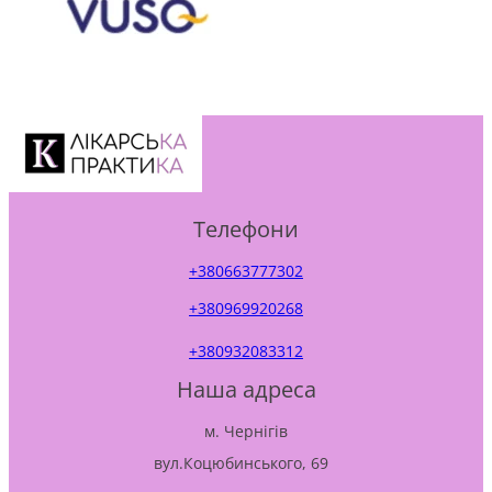
Телефони
+380663777302
+380969920268
+380932083312
Наша адреса
м. Чернігів
вул.Коцюбинського, 69