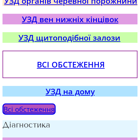
УЗД органів черевної порожнини
УЗД вен нижніх кінцівок
УЗД щитоподібної залози
ВСІ ОБСТЕЖЕННЯ
УЗД на дому
Всі обстеження
Діагностика