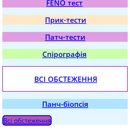
FENO тест
Прик-тести
Патч-тести
Спірографія
ВСІ ОБСТЕЖЕННЯ
Панч-біопсія
Всі обстеження