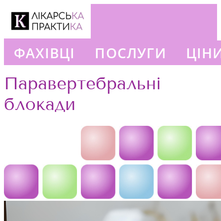
ФАХІВЦІ
ПОСЛУГИ
ЦІН
+380663777302
Паравертебральні
блокади