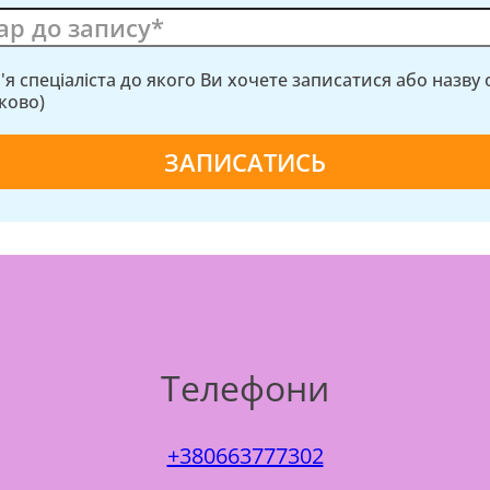
м'я спеціаліста до якого Ви хочете записатися або назву
зково)
Телефони
+380663777302