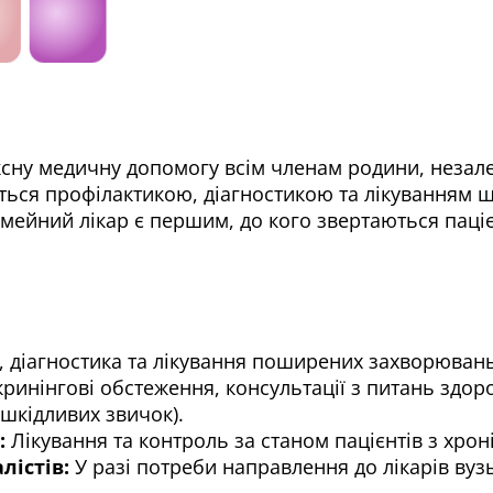
сну медичну допомогу всім членам родини, незалежн
ється профілактикою, діагностикою та лікуванням 
імейний лікар є першим, до кого звертаються паці
 діагностика та лікування поширених захворювань
кринінгові обстеження, консультації з питань здо
 шкідливих звичок).
:
Лікування та контроль за станом пацієнтів з хро
лістів:
У разі потреби направлення до лікарів ву