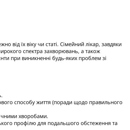
о від їх віку чи статі. Сімейний лікар, завдяки
широкого спектра захворювань, а також
єнти при виникненні будь-яких проблем зі
.
рового способу життя (поради щодо правильного
нічними хворобами.
зького профілю для подальшого обстеження та