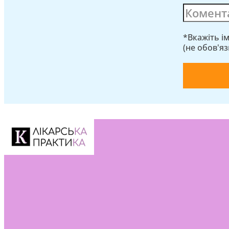
*Вкажіть і
(не обов'я