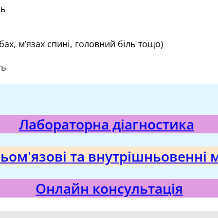
ль
лобах, м’язах спині, головний біль тощо)
ть
Лабораторна діагностика
ьом'язові та внутрішньовенні м
Онлайн консультація