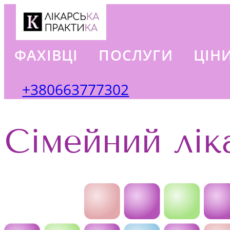
ФАХІВЦІ
ПОСЛУГИ
ЦІН
+380663777302
Сімейний лік