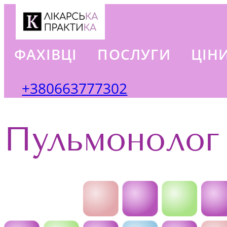
ФАХІВЦІ
ПОСЛУГИ
ЦІН
+380663777302
Пульмонолог