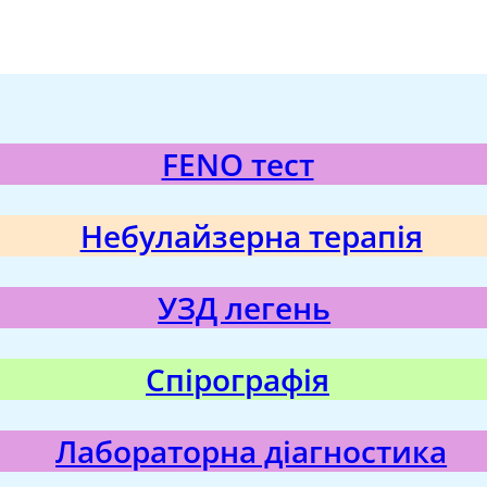
FENO тест
Небулайзерна терапія
УЗД легень
Спірографія
Лабораторна діагностика