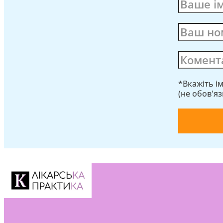
*Вкажіть і
(не обов'я