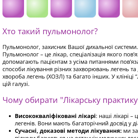
Хто такий пульмонолог?
Пульмонолог, захисник Вашої дихальної системи.
Пульмонолог – це лікар, спеціалізація якого пов’
допомагають пацієнтам з усіма питаннями пов’я
способи лікування різних захворювань легень та 
хвороба легень (ХОЗЛ) та багато інших. У клініц
цій галузі.
Чому обирати "Лікарську практику"
Висококваліфіковані лікарі
: наші лікарі 
легенів. Вони мають багаторічний досвід у д
Сучасні, доказові методи лікування:
ми за
підходи базуються на останніх медичних дос