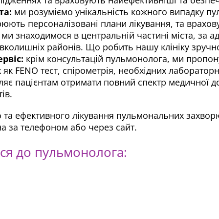
та:
ми розуміємо унікальність кожного випадку п
юють персоналізовані плани лікування, та враховую
ми знаходимося в центральній частині міста, за а
авколишніх районів. Що робить нашу клініку зруч
рвіс:
крім консультацій пульмонолога, ми пропо
х як FENO тест, спірометрія, необхідних лаборатор
воляє пацієнтам отримати повний спектр медичної 
ів.
о та ефективного лікування пульмональних захвор
на за телефоном або через сайт.
ся до пульмонолога: