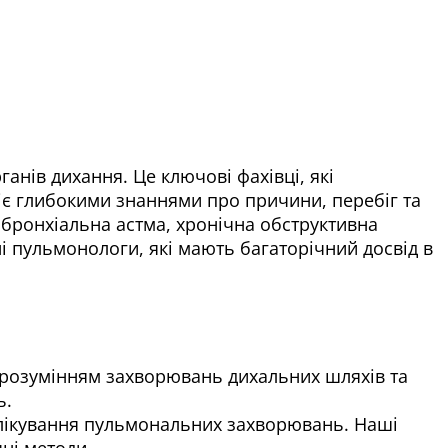
анів дихання. Це ключові фахівці, які
є глибокими знаннями про причини, перебіг та
 бронхіальна астма, хронічна обструктивна
ні пульмонологи, які мають багаторічний досвід в
им розумінням захворювань дихальних шляхів та
ь.
 лікування пульмональних захворювань. Наші
ні методи.