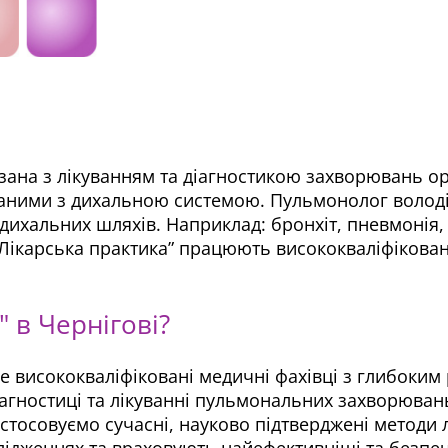
язана з лікуванням та діагностикою захворювань орг
заними з дихальною системою. Пульмонолог володі
дихальних шляхів. Наприклад: бронхіт, пневмонія,
і “Лікарська практика” працюють висококваліфікова
 в Чернігові?
– це висококваліфіковані медичні фахівці з глибок
іагностиці та лікуванні пульмональних захворюван
стосовуємо сучасні, науково підтверджені методи
лідженнях та враховують найефективніші та безпеч