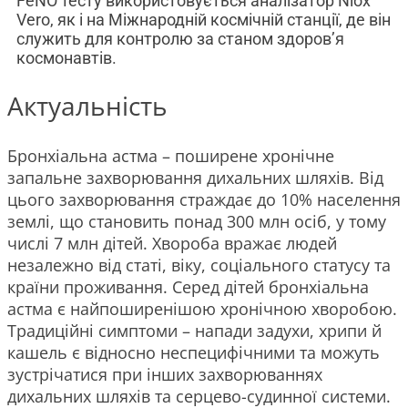
FeNO тесту використовується аналізатор Niox
Vero, як і на Міжнародній космічній станції, де він
служить для контролю за станом здоров’я
космонавтів.
Актуальність
Бронхіальна астма – поширене хронічне
запальне захворювання дихальних шляхів. Від
цього захворювання страждає до 10% населення
землі, що становить понад 300 млн осіб, у тому
числі 7 млн дітей. Хвороба вражає людей
незалежно від статі, віку, соціального статусу та
країни проживання. Серед дітей бронхіальна
астма є найпоширенішою хронічною хворобою.
Традиційні симптоми – напади задухи, хрипи й
кашель є відносно неспецифічними та можуть
зустрічатися при інших захворюваннях
дихальних шляхів та серцево-судинної системи.