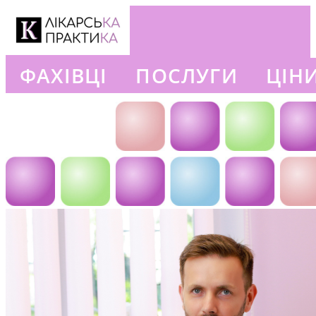
ФАХІВЦІ
ПОСЛУГИ
ЦІН
+380663777302