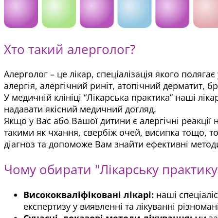
Хто такий алерголог?
Алерголог – це лікар, спеціалізація якого полягає
алергія, алергічний риніт, атопічний дерматит, б
У медичній клініці “Лікарська практика” наші лікар
надавати якісний медичний догляд.
Якщо у Вас або Вашої дитини є алергічні реакції 
такими як чхання, свербіж очей, висипка тощо, 
діагноз та допоможе Вам знайти ефективні методи
Чому обирати "Лікарську практику"
Висококваліфіковані лікарі:
наші спеціаліс
експертизу у виявленні та лікуванні різноман
Сучасні, доказові методи лікування:
ми за