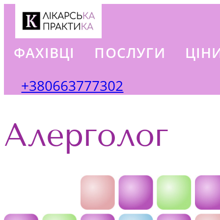
ФАХІВЦІ
ПОСЛУГИ
ЦІН
+380663777302
Алерголог