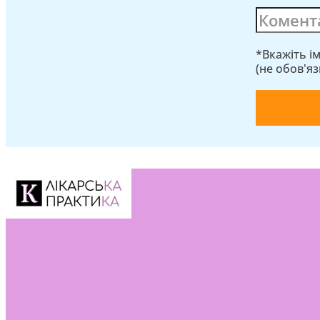
*Вкажіть і
(не обов'я