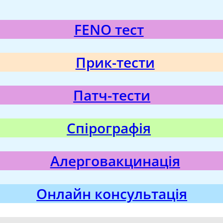
FENO тест
Прик-тести
Патч-тести
Спірографія
Алерговакцинація
Онлайн консультація