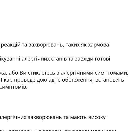
их реакцій та захворювань, таких як харчова
ікуванні алергічних станів та завжди готові
 їжа, або Ви стикаєтесь з алергічними симптомами,
 Лікар проведе докладне обстеження, встановить
 симптомів.
 алергічних захворювань та мають високу
ні, засновані на засадах доказової медицини