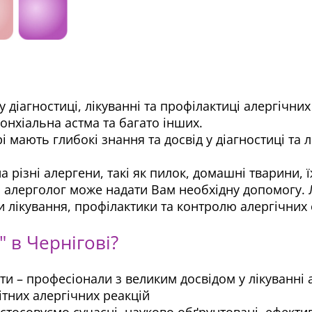
 у діагностиці, лікуванні та профілактиці алергічн
ронхіальна астма та багато інших.
і мають глибокі знання та досвід у діагностиці та л
на різні алергени, такі як пилок, домашні тварини,
то алерголог може надати Вам необхідну допомогу.
 лікування, профілактики та контролю алергічних
 в Чернігові?
ти – професіонали з великим досвідом у лікуванні
ітних алергічних реакцій
стосовуємо сучасні, науково обґрунтовані, ефектив