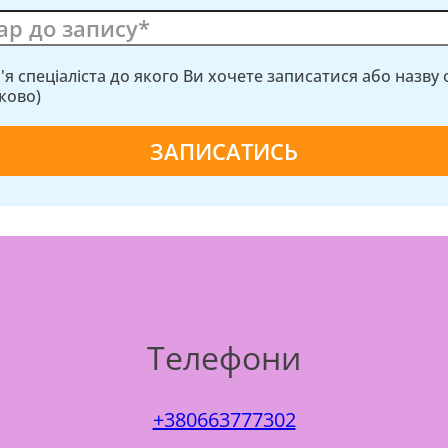
м'я спеціаліста до якого Ви хочете записатися або назву
зково)
Телефони
+380663777302