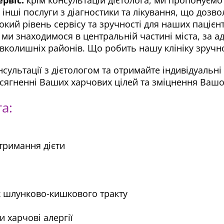
інші послуги з діагностики та лікування, що дозв
кий рівень сервісу та зручності для наших пацієнт
ми знаходимося в центральній частині міста, за а
авколишніх районів. Що робить нашу клініку зруч
нсультації з дієтологом та отримайте індивідуальн
осягненні Ваших харчових цілей та зміцнення Ваш
а:
тримання дієти
х шлунково-кишкового тракту
 харчові алергії