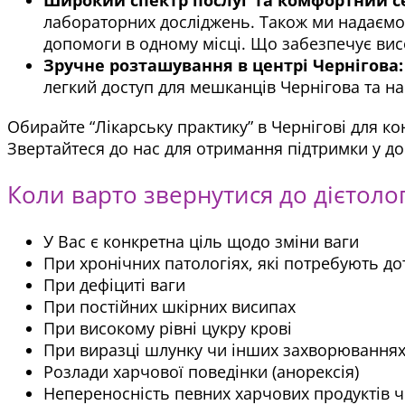
лабораторних досліджень. Також ми надаємо 
допомоги в одному місці. Що забезпечує висо
Зручне розташування в центрі Чернігова:
легкий доступ для мешканців Чернігова та н
Обирайте “Лікарську практику” в Чернігові для ко
Звертайтеся до нас для отримання підтримки у д
Коли варто звернутися до дієтолог
У Вас є конкретна ціль щодо зміни ваги
При хронічних патологіях, які потребують до
При дефіциті ваги
При постійних шкірних висипах
При високому рівні цукру крові
При виразці шлунку чи інших захворювання
Розлади харчової поведінки (анорексія)
Непереносність певних харчових продуктів чи