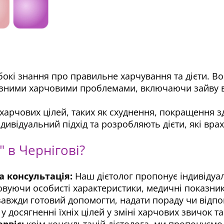
либокі знання про правильне харчування та дієти. 
різними харчовими проблемами, включаючи зайву ваг
харчових цілей, таких як схуднення, покращення з
відуальний підхід та розробляють дієти, які вра
 в Чернігові?
а консультація:
Наш дієтолог пропонує індивідуал
овуючи особисті характеристики, медичні показник
авжди готовий допомогти, надати пораду чи відпов
 у досягненні їхніх цілей у зміні харчових звичок т
рвіс:
крім консультацій дієтолога, ми пропонуєм