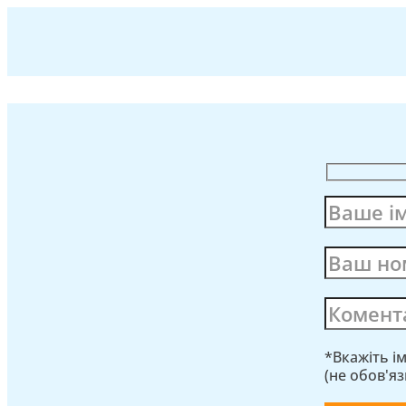
*Вкажіть і
(не обов'я