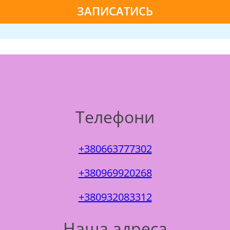
Телефони
+380663777302
+380969920268
+380932083312
Наша адреса