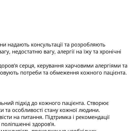
Вони надають консультації та розробляють
у, недостатню вагу, алергії на їжу та хронічні
доров’я серця, керування харчовими алергіями та
ховують потреби та обмеження кожного пацієнта.
ьний підхід до кожного пацієнта. Створює
и та особливості стану кожної людини.
істи на питання. Підтримка і рекомендації
а поліпшенні здоров’я.
о можливість проходження необхідних