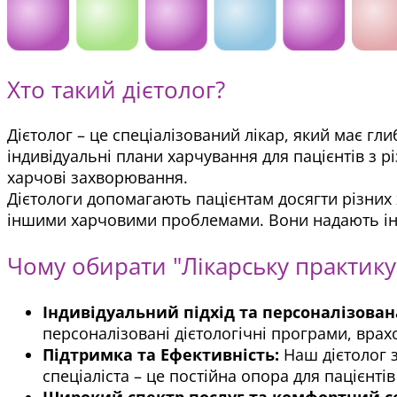
Хто такий дієтолог?
Дієтолог – це спеціалізований лікар, який має г
індивідуальні плани харчування для пацієнтів з 
харчові захворювання.
Дієтологи допомагають пацієнтам досягти різних 
іншими харчовими проблемами. Вони надають інди
Чому обирати "Лікарську практику"
Індивідуальний підхід та персоналізован
персоналізовані дієтологічні програми, врах
Підтримка та Ефективність:
Наш дієтолог з
спеціаліста – це постійна опора для пацієнтів
Широкий спектр послуг та комфортний се