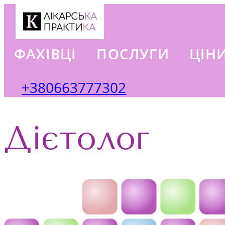
ФАХІВЦІ
ПОСЛУГИ
ЦІН
+380663777302
Дієтолог