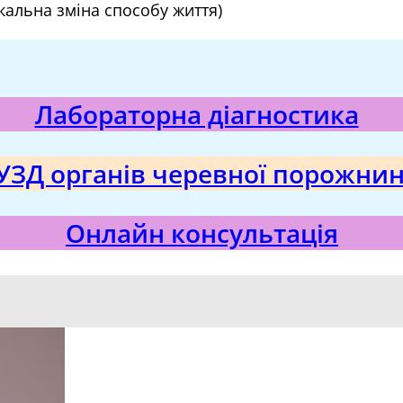
икальна зміна способу життя)
Лабораторна діагностика
УЗД органів черевної порожни
Онлайн консультація