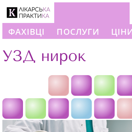
ФАХІВЦІ
ПОСЛУГИ
ЦІН
+380663777302
УЗД нирок