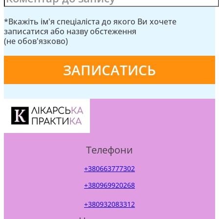
*Вкажіть ім'я спеціаліста до якого Ви хочете
записатися або назву обстеження
(не обов'язково)
Телефони
+380663777302
+380969920268
+380932083312