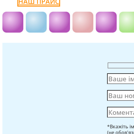
НАШ ПРАЙС
*Вкажіть і
(не обов'я