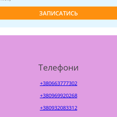
Телефони
+380663777302
+380969920268
+380932083312