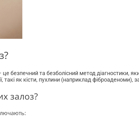
з?
 це безпечний та безболісний метод діагностики, як
, такі як кісти, пухлини (наприклад фіброаденоми), з
их залоз?
ключають: