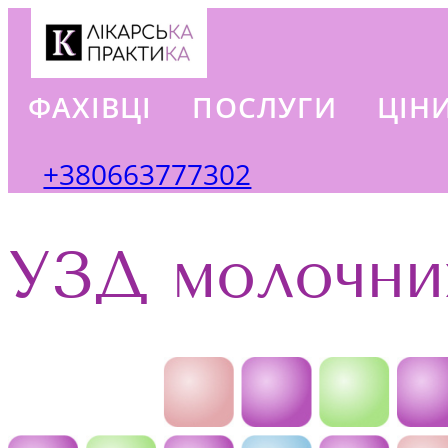
ФАХІВЦІ
ПОСЛУГИ
ЦІН
+380663777302
УЗД молочни