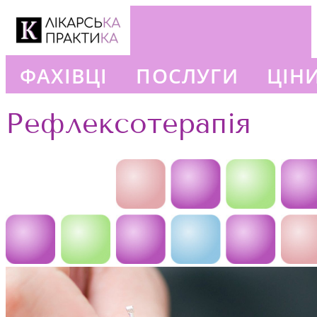
ФАХІВЦІ
ПОСЛУГИ
ЦІН
+380663777302
Рефлексотерапія