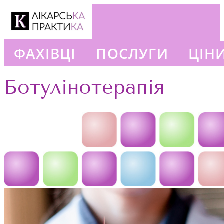
ФАХІВЦІ
ПОСЛУГИ
ЦІН
+380663777302
Ботулінотерапія