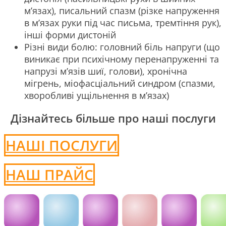
м’язах), писальний спазм (різке напруження
в м’язах руки під час письма, тремтіння рук),
інші форми дистоній
Різні види болю: головний біль напруги (що
виникає при психічному перенапруженні та
напрузі м’язів шиї, голови), хронічна
мігрень, міофасціальний синдром (спазми,
хворобливі ущільнення в м’язах)
Дізнайтесь більше про наші послуги
НАШІ ПОСЛУГИ
НАШ ПРАЙС