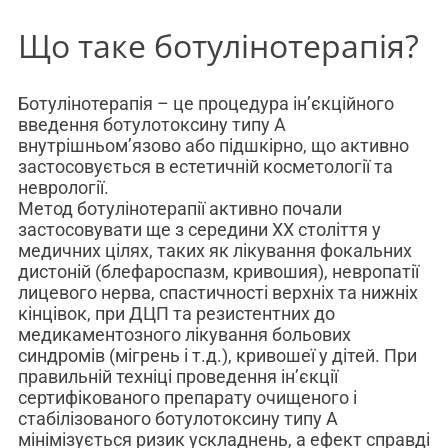
Що таке ботулінотерапія?
Ботулінотерапія – це процедура ін’єкційного
введення ботулотоксину типу А
внутрішньом’язово або підшкірно, що активно
застосовується в естетичній косметології та
неврології.
Метод ботулінотерапії активно почали
застосовувати ще з середини XX століття у
медичних цілях, таких як лікування фокальних
дистоній (блефароспазм, кривошия), невропатії
лицевого нерва, спастичності верхніх та нижніх
кінцівок, при ДЦП та резистентних до
медикаментозного лікування больових
синдромів (мігрень і т.д.), кривошеї у дітей. При
правильній техніці проведення ін’єкції
сертифікованого препарату очищеного і
стабілізованого ботулотоксину типу А
мінімізується ризик ускладнень, а ефект справді