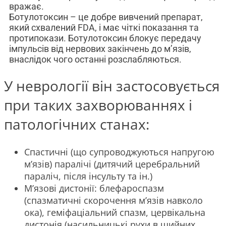
вражає.
Ботулотоксин – це добре вивчений препарат,
який схвалений FDA, і має чіткі показання та
протипокази. Ботулотоксин блокує передачу
імпульсів від нервових закінчень до м’язів,
внаслідок чого останні розслабляються.
У неврології він застосовується
при таких захворюваннях і
патологічних станах:
Спастичні (що супроводжуються напругою
м’язів) паралічі (дитячий церебральний
параліч, після інсульту та ін.)
М’язові дистонії: блефароспазм
(спазматичні скорочення м’язів навколо
ока), геміфаціальний спазм, цервікальна
дистонія (насильницькі рухи в шийних