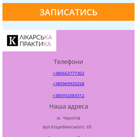
Телефони
+380663777302
+380969920268
+380932083312
Наша адреса
м. Чернігів
вул.Коцюбинського, 69