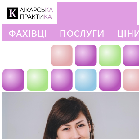
ФАХІВЦІ
ПОСЛУГИ
ЦІН
+380663777302